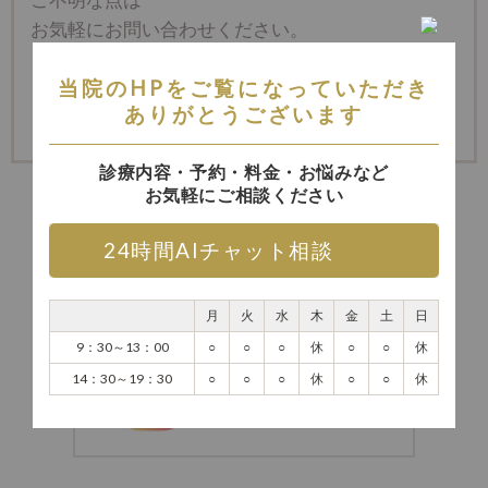
お気軽にお問い合わせください。
当院のHPをご覧になっていただき
0270-23-8234
ありがとうございます
診療内容・予約・料金・お悩みなど
お気軽にご相談ください
24時間AIチャット相談
月
火
水
木
金
土
日
9：30～13：00
○
○
○
休
○
○
休
14：30～19：30
○
○
○
休
○
○
休