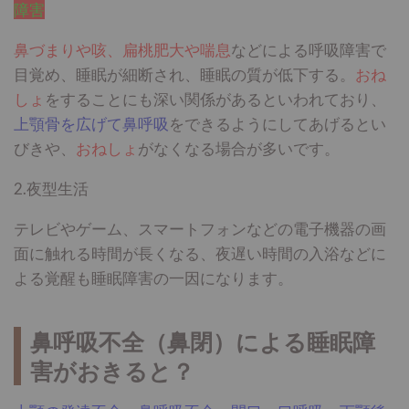
障害
鼻づまりや咳、扁桃肥大や喘息
などによる呼吸障害で
目覚め、睡眠が細断され、睡眠の質が低下する。
おね
しょ
をすることにも深い関係があるといわれており、
上顎骨を広げて鼻呼吸
をできるようにしてあげるとい
びきや、
おねしょ
がなくなる場合が多いです。
2
.夜
型生活
テレビやゲーム、スマートフォンなどの電子機器の画
面に触れる時間が長くなる、夜遅い時間の入浴
などに
よる覚醒も睡眠障害の一因になります。
鼻呼吸不全（鼻閉）による睡眠障
害がおきると？