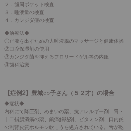
２．歯周ポケット検査
３．唾液量の検査
４．カンジダ症の検査
◆治療法◆
①だ液を出すための大唾液腺のマッサージと健康体操
②口腔保湿剤の使用
③カンジダ菌を抑えるフロリードゲル等の内服
④歯科治療
【症例2】豊城○○子さん（５２才）の場合
◆症状◆
内科にて降圧剤、めまいの薬、抗アレルギー剤、胃・
十二指腸潰瘍の薬、鎮痛解熱剤、ビタミン剤、口内炎
の副腎皮質ホルモン軟こうを処方されている。舌が乾