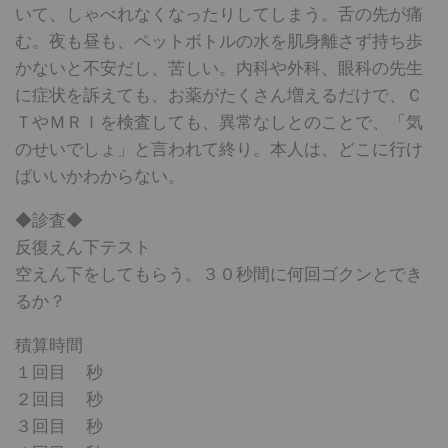
いて、しゃべれなくなったりしてしまう。舌の先が痛
む。夜も昼も、ペットボトルの水を肌身離さず持ち歩
かないと不安だし、苦しい。内科や外科、眼科の先生
に症状を訴えても、お薬がたくさん増えるだけで、Ｃ
ＴやＭＲＩを検査しても、異常なしとのことで、「気
のせいでしょ」と言われて終り。本人は、どこに行け
ばいいかわからない。
◆診査◆
反復えん下テスト
空えん下をしてもらう。３０秒間に何回ゴクンとでき
るか？
積算時間
１回目 秒
２回目 秒
３回目 秒