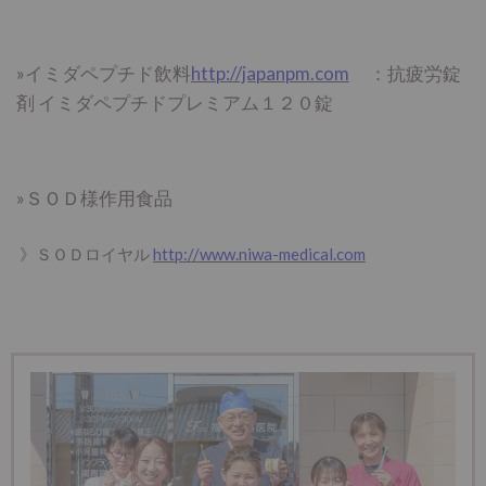
»イミダペプチド飲料
http://japanpm.com
：抗疲労錠
剤 イミダペプチドプレミアム１２０錠
»ＳＯＤ様作用食品
》ＳＯＤロイヤル
http://www.niwa-medical.com