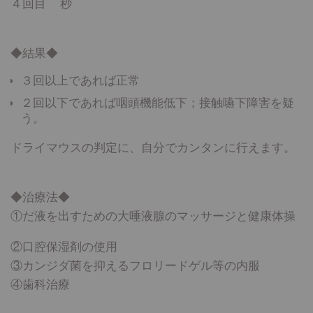
４回目 秒
◆結果◆
３回以上であれば正常
２回以下であれば咽頭機能低下；接触嚥下障害を疑
う。
ドライマウスの判定に、自分でカンタンに行えます。
◆治療法◆
①だ液を出すための大唾液腺のマッサージと健康体操
②口腔保湿剤の使用
③カンジダ菌を抑えるフロリードゲル等の内服
④歯科治療