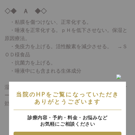
◇◆ Ａ ◆◇
・粘膜を傷つけない、正常化する。
・唾液を正常化する。ｐＨを低下させない。保湿と
原因療法。
・免疫力を上げる。活性酸素を減少させる。 →Ｓ
ＯＤ様食品
・抗菌力を上げる。
・唾液中にも含まれる生体成分
湿潤剤：ヒアルロン酸ナトリウムの利用 製品名：オ
当院のHPをご覧になっていただき
ーラルウェットなど
ありがとうございます
効果 ・粘膜に対する保湿効果
・粘膜微小外傷に対する治癒促進
診療内容・予約・料金・お悩みなど
・粘膜保護効果
お気軽にご相談ください
・粘膜の感覚改善効果