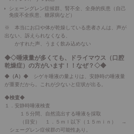
シェーングレン症候群、腎不全、全身的疾患（自己
免疫不全疾患、糖尿病など）
※ 本当にお口や体が乾燥している患者さんは、声が
出ない、訴えられなくなる、
かすれた声、うまく飲み込めない
◆◇唾液量が多くても、ドライマウス（口腔
乾燥症）の方がいます！！なぜ？◇◆
◆
（A）
◆ シゲキ唾液の量よりは、安静時の唾液量
が重要だから。これが少ないと症状が出る。
◆
検査
◆
１．安静時唾液検査
１５分間、自然流出する唾液を採取
（目安） １．５ｍｌ以下（１５ｍｉｎ） →
シェーグレン症候群の可能性あり。