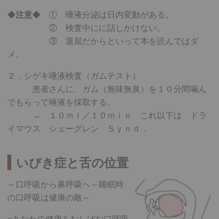
◆
注意
◆ ① 唾液分泌は日内変動がある。
② 検査中にに話しかけない。
③ 退屈だからといって本を読んではダ
メ。
２．シゲキ唾液検査（ガムテスト）
患者さんに、ガム（無味無臭）を１０分間噛ん
でもらって唾液を採取する。
→ １０ｍｌ／１０ｍｉｎ これ以下は ドラ
イマウス シェーグレン Ｓｙｎｄ．
いびき症と舌の位置
～口呼吸から鼻呼吸へ～睡眠時
の口呼吸は健康の敵～
○あなたの健康をむしばむ口呼吸