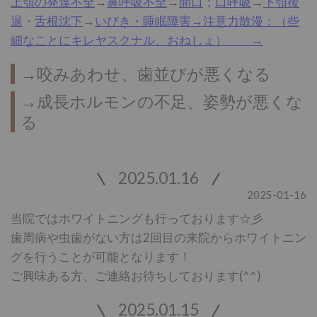
上顎の発達不全
→
鼻呼吸不全
→
開口
；
口呼吸
→
下顎後
退
・
舌根沈下
→
いびき・睡眠障害→注意力散漫：（些
細なことにキレヤスクナル、おねしょ） →
→咬みあわせ、歯並びが悪くなる
→成長ホルモンの不足、姿勢が悪くな
る
2025.01.16
2025-01-16
当院ではホワイトニングも行っております☆彡
歯周病や虫歯がない方は2回目の来院からホワイトニン
グを行うことが可能となります！
ご興味ある方、ご連絡お待ちしております(^^)
2025.01.15