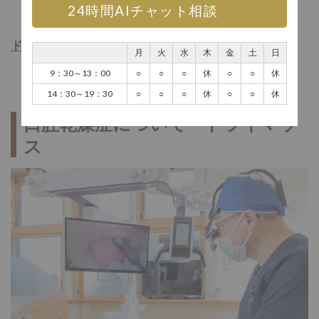
24時間AIチャット相談
ドライマウス研究会のHPはこちら
月
火
水
木
金
土
日
9：30～13：00
○
○
○
休
○
○
休
14：30～19：30
○
○
○
休
○
○
休
口腔乾燥症について ドライマウ
ス